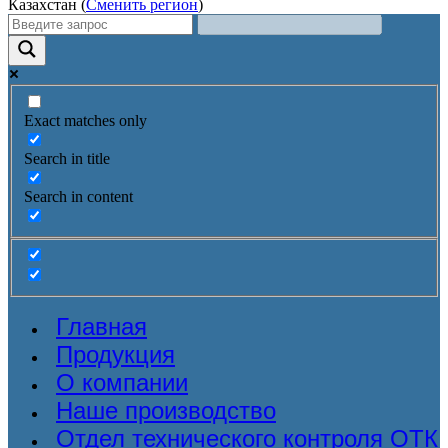
Казахстан (
Сменить регион
)
Exact matches only
Search in title
Search in content
Главная
Продукция
О компании
Наше производство
Отдел технического контроля ОТК