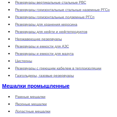
Резервуары вертикальные стальные РВС
Резервуары горизонтальные стальные наземные РГСн
Резервуары горизонтальные подземные РГСп
Резервуары для хранения керосина
Резервуары для нефти и нефтепродуктов
Нержавеющие резервуары
Резервуары и емкости для АЗС
Резервуары и емкости для мазута
Цистерны
Резервуары с греющим кабелем в теплоизоляции
Газгольдеры, газовые резервуары
Мешалки промышленные
Рамные мешалки
Якорные мешалки
Лопастные мешалки