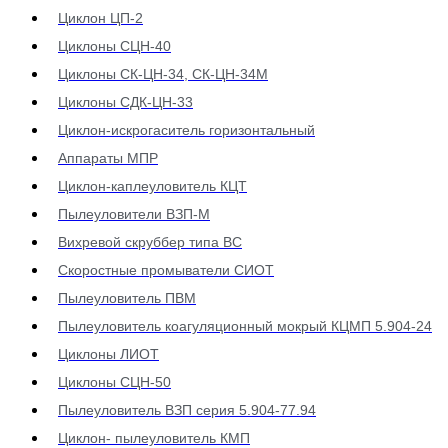
Циклон ЦП-2
Циклоны СЦН-40
Циклоны СК-ЦН-34, СК-ЦН-34М
Циклоны СДК-ЦН-33
Циклон-искрогаситель горизонтальный
Аппараты МПР
Циклон-каплеуловитель КЦТ
Пылеуловители ВЗП-М
Вихревой скруббер типа ВС
Скоростные промыватели СИОТ
Пылеуловитель ПВМ
Пылеуловитель коагуляционный мокрый КЦМП 5.904-24
Циклоны ЛИОТ
Циклоны СЦН-50
Пылеуловитель ВЗП серия 5.904-77.94
Циклон- пылеуловитель КМП