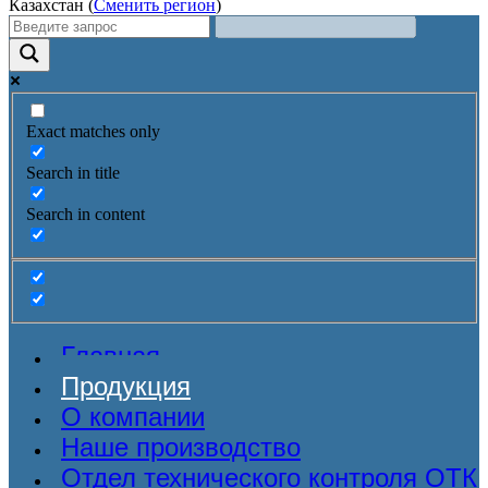
Казахстан (
Сменить регион
)
Exact matches only
Search in title
Search in content
Главная
Продукция
О компании
Наше производство
Отдел технического контроля ОТК