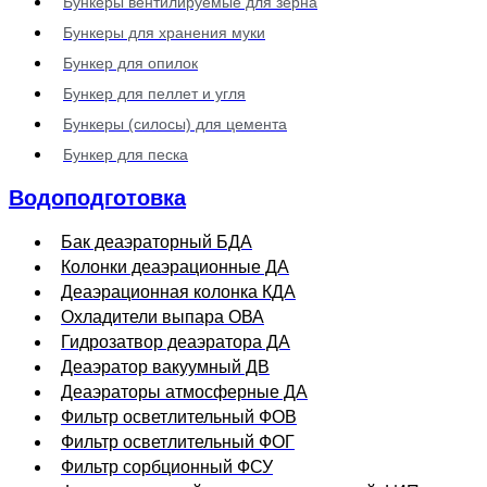
Бункеры вентилируемые для зерна
Бункеры для хранения муки
Бункер для опилок
Бункер для пеллет и угля
Бункеры (силосы) для цемента
Бункер для песка
Водоподготовка
Бак деаэраторный БДА
Колонки деаэрационные ДА
Деаэрационная колонка КДА
Охладители выпара ОВА
Гидрозатвор деаэратора ДА
Деаэратор вакуумный ДВ
Деаэраторы атмосферные ДА
Фильтр осветлительный ФОВ
Фильтр осветлительный ФОГ
Фильтр сорбционный ФСУ