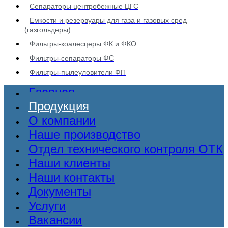
Сепараторы центробежные ЦГС
Емкости и резервуары для газа и газовых сред
(газгольдеры)
Фильтры-коалесцеры ФК и ФКО
Фильтры-сепараторы ФС
Фильтры-пылеуловители ФП
Главная
Продукция
О компании
Наше производство
Отдел технического контроля ОТК
Наши клиенты
Наши контакты
Документы
Услуги
Вакансии