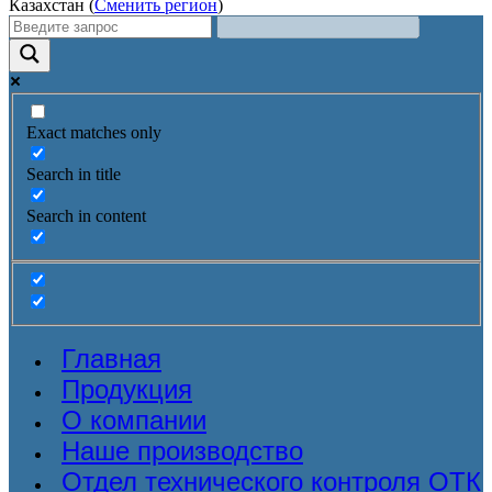
Казахстан (
Сменить регион
)
Exact matches only
Search in title
Search in content
Главная
Продукция
О компании
Наше производство
Отдел технического контроля ОТК