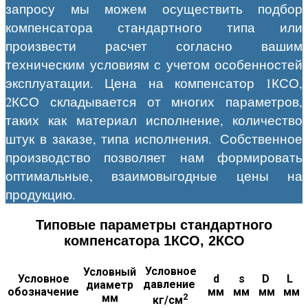
запросу мы можем осуществить подбор
компенсатора стандартного типа или
произвести расчет согласно вашим
техническим условиям с учетом особенностей
эксплуатации. Цена на компенсатор 1КСО,
2КСО складывается от многих параметров,
таких как материал исполнение, количество
штук в заказе, типа исполнения.
Собственное
.
производство позволяет нам формировать
оптимальные, взаимовыгодные цены на
продукцию.
Типовые параметры стандартного
компенсатора 1КСО, 2КСО
Условное
Условный
Условное
d
s
D
L
давление
диаметр
обозначение
мм
мм
мм
мм
2
мм
кг/см