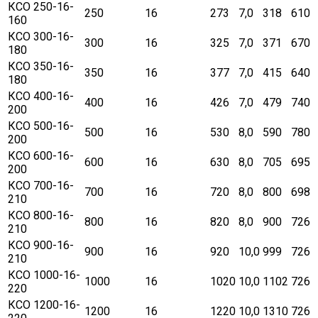
КСО 250-16-
250
16
273
7,0
318
610
160
КСО 300-16-
300
16
325
7,0
371
670
180
КСО 350-16-
350
16
377
7,0
415
640
180
КСО 400-16-
400
16
426
7,0
479
740
200
КСО 500-16-
500
16
530
8,0
590
780
200
КСО 600-16-
600
16
630
8,0
705
695
200
КСО 700-16-
700
16
720
8,0
800
698
210
КСО 800-16-
800
16
820
8,0
900
726
210
КСО 900-16-
900
16
920
10,0
999
726
210
КСО 1000-16-
1000
16
1020
10,0
1102
726
220
КСО 1200-16-
1200
16
1220
10,0
1310
726