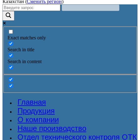
Казахстан (
Сменить регион
)
Exact matches only
Search in title
Search in content
Главная
Продукция
О компании
Наше производство
Отдел технического контроля ОТК