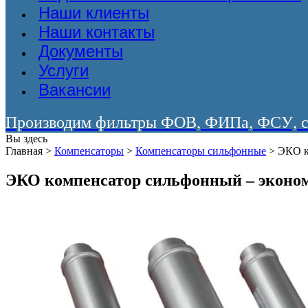
Наши клиенты
Наши контакты
Документы
Услуги
Вакансии
Производим фильтры ФОВ, ФИПа, ФСУ, со
Вы здесь
Главная
>
Компенсаторы
>
Компенсаторы сильфонные
>
ЭКО к
ЭКО компенсатор сильфонный – эконом