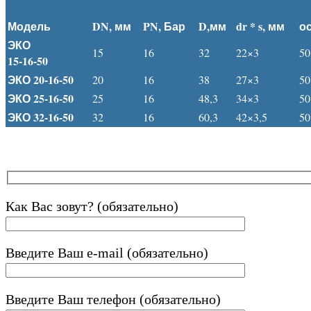
Модель
DN, мм
PN, Бар
D,мм
dr * s, мм
о
ЭКО
15
16
32
22×3
50
15-16-50
ЭКО 20-16-50
20
16
38
27×3
50
ЭКО 25-16-50
25
16
48,3
34×3
50
ЭКО 32-16-50
32
16
60,3
42×3,5
50
Как Вас зовут? (обязательно)
Введите Ваш e-mail (обязательно)
Введите Ваш телефон (обязательно)