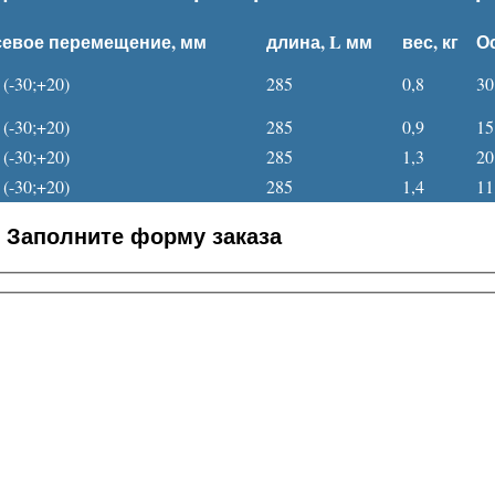
севое перемещение, мм
длина, L мм
вес, кг
Ос
 (-30;+20)
285
0,8
30
 (-30;+20)
285
0,9
15
 (-30;+20)
285
1,3
20
 (-30;+20)
285
1,4
11
Заполните форму заказа