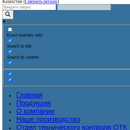
Казахстан (
Сменить регион
)
Exact matches only
Search in title
Search in content
Главная
Продукция
О компании
Наше производство
Отдел технического контроля ОТК