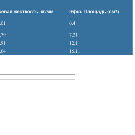
евая жесткость, кг/мм
Эфф. Площадь (см2)
,01
6,4
,79
7,21
,91
12,1
,64
16,11