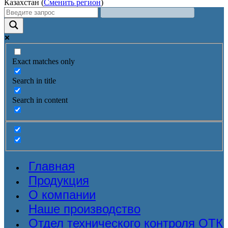
Казахстан (
Сменить регион
)
Exact matches only
Search in title
Search in content
Главная
Продукция
О компании
Наше производство
Отдел технического контроля ОТК