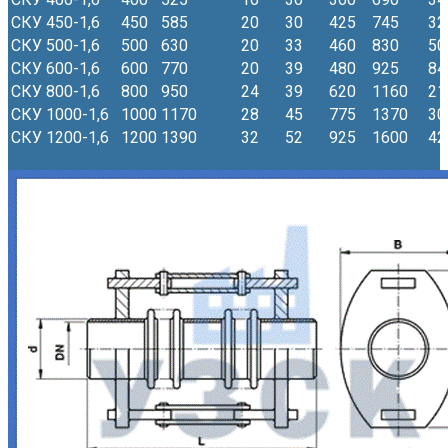
СКУ 450-1,6
450
585
20
30
425
745
32
СКУ 500-1,6
500
630
20
33
460
830
50
СКУ 600-1,6
600
770
20
39
480
925
84
СКУ 800-1,6
800
950
24
39
620
1160
21
СКУ 1000-1,6
1000
1170
28
45
775
1370
30
СКУ 1200-1,6
1200
1390
32
52
925
1600
42