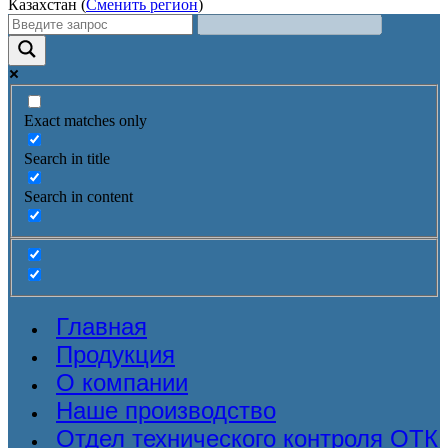
Казахстан (
Сменить регион
)
Exact matches only
Search in title
Search in content
Главная
Продукция
О компании
Наше производство
Отдел технического контроля ОТК