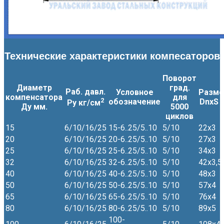
Технические характеристики компесаторов
Поворот
Диаметр
град.
Раб. давл.
Условное
Разм
компенсатора
для
2
обозначение
DnxS 
Ру кг/см
Ду мм.
5000
циклов
15
6/10/16/25
15-6..25/5..10
5/10
22х3
20
6/10/16/25
20-6..25/5..10
5/10
27х3
25
6/10/16/25
25-6..25/5..10
5/10
34х3
32
6/10/16/25
32-6..25/5..10
5/10
42х3,5
40
6/10/16/25
40-6..25/5..10
5/10
48х3
50
6/10/16/25
50-6..25/5..10
5/10
57х4
65
6/10/16/25
65-6..25/5..10
5/10
76х4
80
6/10/16/25
80-6..25/5..10
5/10
89х5
100-