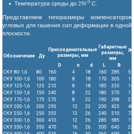
0
Температура среды до 250
С.
Представляем типоразмеры компенсаторов
угловых для гашения сил деформации в одной
плоскости.
Габаритные
Присоединительные
Же
размеры,
размеры, мм
Обозначение
Ду
мм
D
n
d
L
B
СКУ 80-1,6
80
160
4
18
160
285
5
СКУ 100-1,6
100
180
8
18
170
305
11
СКУ 125-1,6
125
210
8
18
185
335
14
СКУ 150-1,6
150
240
8
22
180
370
17
СКУ 175-1,6
175
270
8
22
190
398
27
СКУ 200-1,6
200
295
12
22
200
425
40
СКУ 250-1,6
250
355
12
26
240
510
72
СКУ 300-1,6
300
410
12
26
285
585
11
СКУ 350-1,6
350
470
16
26
300
645
22
СКУ 400-1,6
400
525
16
30
360
690
34