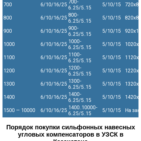
700-
700
6/10/16/25
5/10/15
720х8
6..25/5..15
800-
800
6/10/16/25
5/10/15
820х8
6..25/5..15
900-
900
6/10/16/25
5/10/15
920х1
6..25/5..15
1000-
1000
6/10/16/25
5/10/15
1020х
6..25/5..15
1100-
1100
6/10/16/25
5/10/15
1120х
6..25/5..15
1200-
1200
6/10/16/25
5/10/15
1220х
6..25/5..15
1300-
1300
6/10/16/25
5/10/15
1320х
6..25/5..15
1400-
1400
6/10/16/25
5/10/15
1420х
6..25/5..15
1400..10000-
1500 — 10000
6/10/16/25
5/10/15
На зак
6..25/5..15
Порядок покупки сильфонных навесных
угловых компенсаторов в УЗСК в