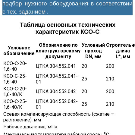
подбор нужного оборудования в соответствии
с тех. заданием .
Таблица основных технических
характеристик КСО-С
Обозначение по
Условный
Строительн
Условное
конструкторскому
проход
длина
обозначение
документу
DN, мм
L*, мм
КСО-С-20-
ЦТКА 304.552.041
20
200
1,6-40
КСО-С-25-
ЦТКА 304.552.041-
25
210
1,6-40
01
КСО-С-20-
ЦТКА 304.552.042
20
200
1,6-40/К
КСО-С-25-
ЦТКА 304.552.042-
25
210
1,6-40/К
01
Осевая компенсирующая способность (сжатие —
растяжение), мм
Рабочее давление, мПа
0
Максимальная температура рабочей среды,
С