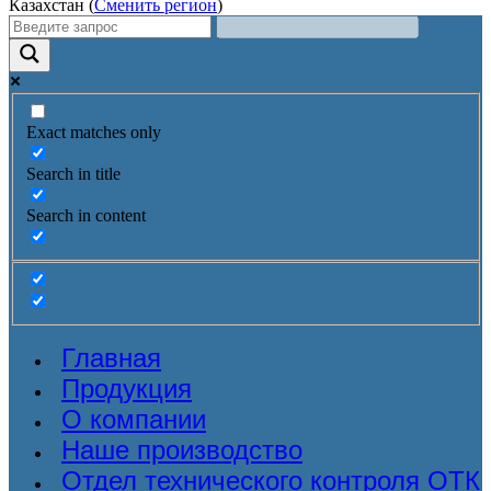
Казахстан (
Сменить регион
)
Exact matches only
Search in title
Search in content
Главная
Продукция
О компании
Наше производство
Отдел технического контроля ОТК