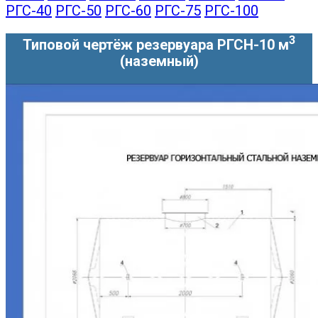
РГС-40
РГС-50
РГС-60
РГС-75
РГС-100
3
Типовой чертёж резервуара РГСН-10 м
(наземный)