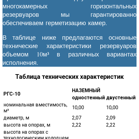
многокамерных горизонтальных
резервуаров мы гарантированно
обеспечиваем герметизацию камер.
В таблице ниже предлагаются основные
технические характеристики резервуаров
объемом 10м³ в различных вариантах
исполнения.
Таблица технических характеристик
НАЗЕМНЫЙ
РГС-10
одностенный
двустенный
номинальная вместимость,
10,00
10,00
м³
диаметр, м
2,07
2,09
высота на опорах, м
2,22
2,22
высота на опорах с
технологическим колодцем,