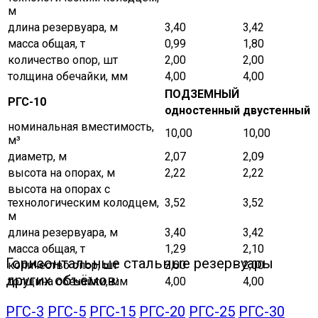
м
длина резервуара, м
3,40
3,42
масса общая, т
0,99
1,80
количество опор, шт
2,00
2,00
толщина обечайки, мм
4,00
4,00
ПОДЗЕМНЫЙ
РГС-10
одностенный
двустенный
номинальная вместимость,
10,00
10,00
м³
диаметр, м
2,07
2,09
высота на опорах, м
2,22
2,22
высота на опорах с
технологическим колодцем,
3,52
3,52
м
длина резервуара, м
3,40
3,42
масса общая, т
1,29
2,10
Горизонтальные стальные резервуары
количество опор, шт
2,00
2,00
других объёмов:
толщина обечайки, мм
4,00
4,00
РГС-3
РГС-5
РГС-15
РГС-20
РГС-25
РГС-30