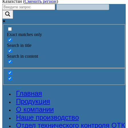
Казахстан (
Сменить регион
)
Exact matches only
Search in title
Search in content
Главная
Продукция
О компании
Наше производство
Отдел технического контроля ОТК