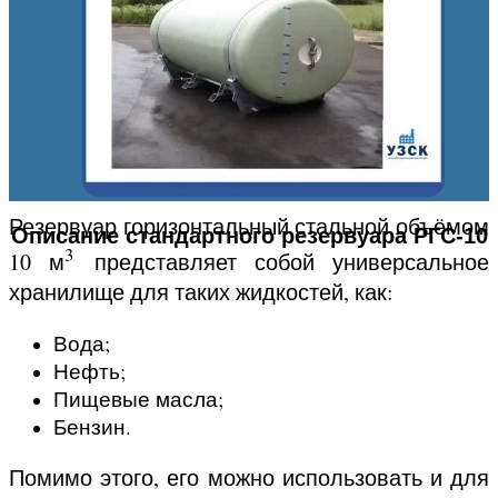
Резервуар горизонтальный стальной объёмом
Описание стандартного резервуара РГС-10
3
10 м
представляет собой универсальное
хранилище для таких жидкостей, как:
Вода;
Нефть;
Пищевые масла;
Бензин.
Помимо этого, его можно использовать и для