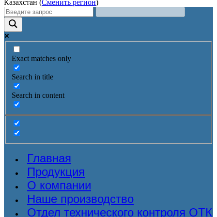
Казахстан (
Сменить регион
)
Exact matches only
Search in title
Search in content
Главная
Продукция
О компании
Наше производство
Отдел технического контроля ОТК