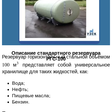
Описание стандартного резервуара
Резервуар горизонтальный стальной объёмом
РГС-100
3
100 м
представляет собой универсальное
хранилище для таких жидкостей, как:
Вода;
Нефть;
Пищевые масла;
Бензин.