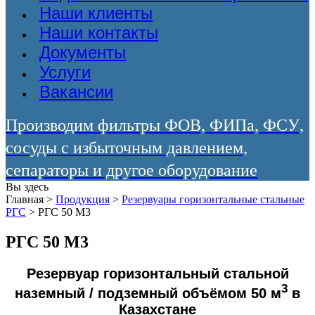
Наши клиенты
Наши контакты
Документы
Услуги
Вакансии
Производим фильтры ФОВ, ФИПа, ФСУ,
сосуды с избыточным давлением,
сепараторы и другое оборудование
Вы здесь
Главная
>
Продукция
>
Резервуары горизонтальные стальные
РГС
>
РГС 50 М3
РГС 50 М3
Резервуар горизонтальный стальной
3
наземный / подземный объёмом 50 м
в
Казахстане