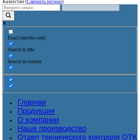
Казахстан (
Сменить регион
)
Exact matches only
Search in title
Search in content
Главная
Продукция
О компании
Наше производство
Отдел технического контроля ОТК