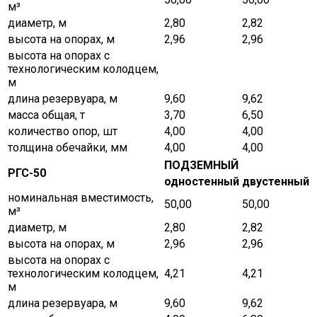
м³
диаметр, м
2,80
2,82
высота на опорах, м
2,96
2,96
высота на опорах с
технологическим колодцем,
м
длина резервуара, м
9,60
9,62
масса общая, т
3,70
6,50
количество опор, шт
4,00
4,00
толщина обечайки, мм
4,00
4,00
ПОДЗЕМНЫЙ
РГС-50
одностенный
двустенный
номинальная вместимость,
50,00
50,00
м³
диаметр, м
2,80
2,82
высота на опорах, м
2,96
2,96
высота на опорах с
технологическим колодцем,
4,21
4,21
м
длина резервуара, м
9,60
9,62