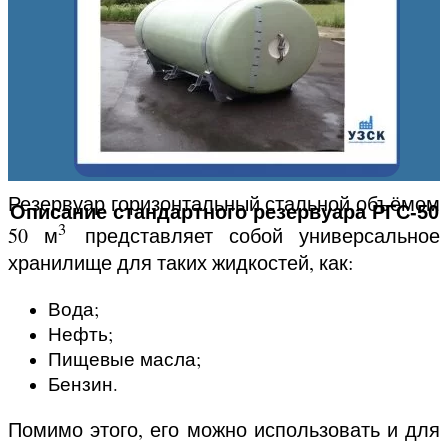
Резервуар горизонтальный стальной объёмом
Описание стандартного резервуара РГС-50
3
50 м
представляет собой универсальное
хранилище для таких жидкостей, как:
Вода;
Нефть;
Пищевые масла;
Бензин.
Помимо этого, его можно использовать и для