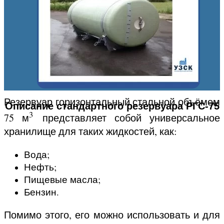
Резервуар горизонтальный стальной объёмом
Описание стандартного резервуара РГС-75
3
75 м
представляет собой универсальное
хранилище для таких жидкостей, как:
Вода;
Нефть;
Пищевые масла;
Бензин.
Помимо этого, его можно использовать и для