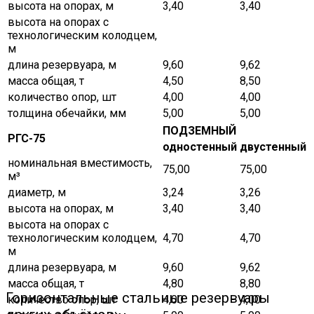
высота на опорах, м
3,40
3,40
высота на опорах с
технологическим колодцем,
м
длина резервуара, м
9,60
9,62
масса общая, т
4,50
8,50
количество опор, шт
4,00
4,00
толщина обечайки, мм
5,00
5,00
ПОДЗЕМНЫЙ
РГС-75
одностенный
двустенный
номинальная вместимость,
75,00
75,00
м³
диаметр, м
3,24
3,26
высота на опорах, м
3,40
3,40
высота на опорах с
технологическим колодцем,
4,70
4,70
м
длина резервуара, м
9,60
9,62
масса общая, т
4,80
8,80
Горизонтальные стальные резервуары
количество опор, шт
4,00
4,00