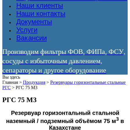
Наши клиенты
Наши контакты
Документы
Услуги
Вакансии
Производим фильтры ФОВ, ФИПа, ФСУ,
сосуды с избыточным давлением,
сепараторы и другое оборудование
Вы здесь
Главная
>
Продукция
>
Резервуары горизонтальные стальные
РГС
>
РГС 75 М3
РГС 75 М3
Резервуар горизонтальный стальной
3
наземный / подземный объёмом 75 м
в
Казахстане