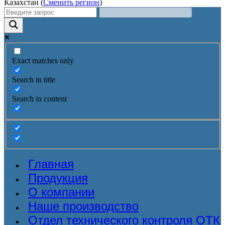
Казахстан (
Сменить регион
)
Exact matches only
Search in title
Search in content
Главная
Продукция
О компании
Наше производство
Отдел технического контроля ОТК