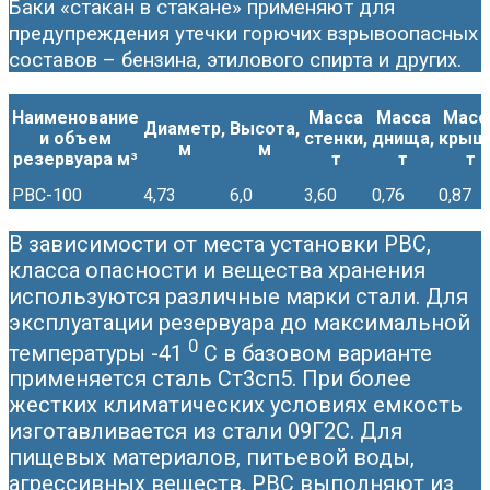
Баки «стакан в стакане» применяют для
предупреждения утечки горючих взрывоопасных
составов – бензина, этилового спирта и других.
Наименование
Масса
Масса
Масс
Диаметр,
Высота,
и объем
стенки,
днища,
крыш
м
м
резервуара м³
т
т
т
РВС-100
4,73
6,0
3,60
0,76
0,87
В зависимости от места установки РВС,
класса опасности и вещества хранения
используются различные марки стали. Для
эксплуатации резервуара до максимальной
0
температуры -41
С в базовом варианте
применяется сталь Ст3сп5. При более
жестких климатических условиях емкость
изготавливается из стали 09Г2С. Для
пищевых материалов, питьевой воды,
агрессивных веществ, РВС выполняют из