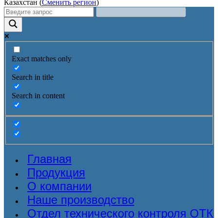
Казахстан (
Сменить регион
)
Exact matches only
Search in title
Search in content
Главная
Продукция
О компании
Наше производство
Отдел технического контроля ОТК