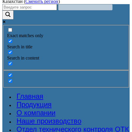
Казахстан (
Сменить регион
)
Exact matches only
Search in title
Search in content
Главная
Продукция
О компании
Наше производство
Отдел технического контроля ОТК