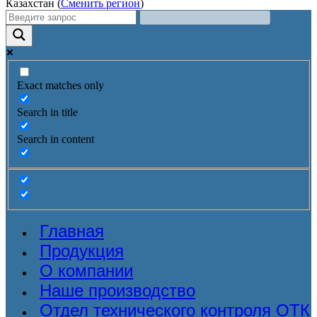
Казахстан (
Сменить регион
)
Exact matches only
Search in title
Search in content
Главная
Продукция
О компании
Наше производство
Отдел технического контроля ОТК