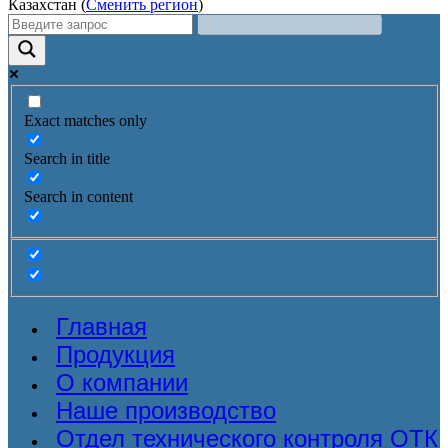
Казахстан (
Сменить регион
)
Exact matches only
Search in title
Search in content
Главная
Продукция
О компании
Наше производство
Отдел технического контроля ОТК