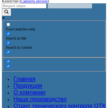
Казахстан (
Сменить регион
)
Exact matches only
Search in title
Search in content
Главная
Продукция
О компании
Наше производство
Отдел технического контроля ОТК