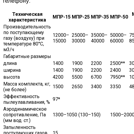
телефону.
Техническая
МПР-15
МПР-25
МПР-35
МПР-50
характеристика
Производительность
по поступающему
12000–
25000–
35000–
50000–
7
газу (воздуху) при
15000
30000
40000
60000
8
температуре 80°С,
м3/ч
Габаритные размеры
длина
1400
1900
2200
2500**
3
ширина
1400
1900
2200
2400
3
высота
4200
5500
6700
7950**
1
Масcа комплекта, кг,
1500
2650
3400
3350
4
(не более)
Эффективность
97*
пылеулавливания, %
Аэродинамическое
сопротивление, Па
1300–1050 (130–150)
1500–2000
(мм вод. ст.)
Запыленность
поступающих газов,
15