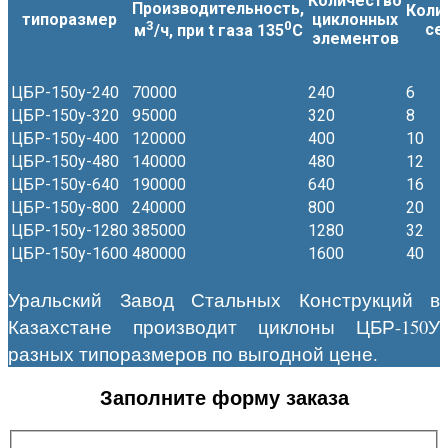
Количество
Производительность,
Коли
типоразмер
циклонных
3
0
се
м
/ч, при t газа 135
С
элементов
ЦБР-150у-240
70000
240
6
ЦБР-150у-320
95000
320
8
ЦБР-150у-400
120000
400
10
ЦБР-150у-480
140000
480
12
ЦБР-150у-640
190000
640
16
ЦБР-150у-800
240000
800
20
ЦБР-150у-1280
385000
1280
32
ЦБР-150у-1600
480000
1600
40
Уральский Завод Стальных Конструкций в
Казахстане производит циклоны ЦБР-150У
разных типоразмеров по выгодной цене.
Заполните форму заказа