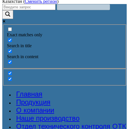
Казахстан (
Сменить регион
)
Exact matches only
Search in title
Search in content
Главная
Продукция
О компании
Наше производство
Отдел технического контроля ОТК