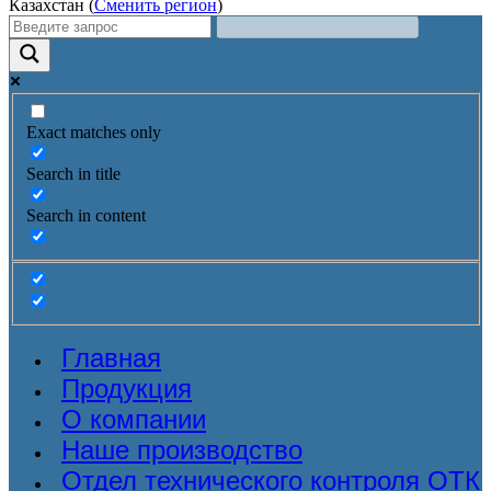
Казахстан (
Сменить регион
)
Exact matches only
Search in title
Search in content
Главная
Продукция
О компании
Наше производство
Отдел технического контроля ОТК