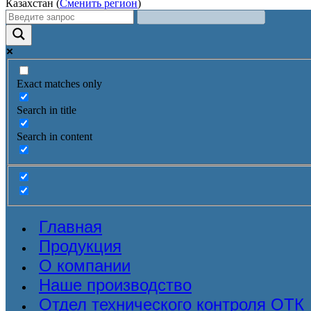
Казахстан (
Сменить регион
)
Exact matches only
Search in title
Search in content
Главная
Продукция
О компании
Наше производство
Отдел технического контроля ОТК