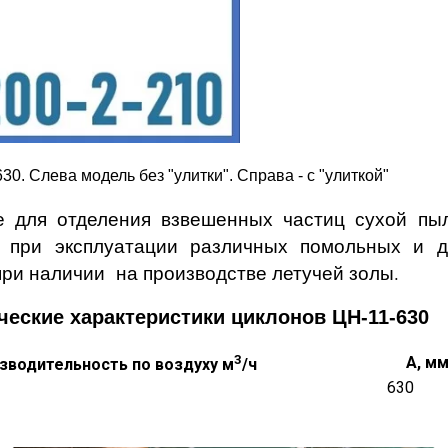
0. Слева модель без "улитки". Справа - с "улиткой"
е для отделения взвешенных частиц сухой пы
т при эксплуатации различных помольных и д
при наличии на производстве летучей золы.
еские характеристики циклонов ЦН-11-630
3
А, м
зводительность
по воздуху м
/ч
630