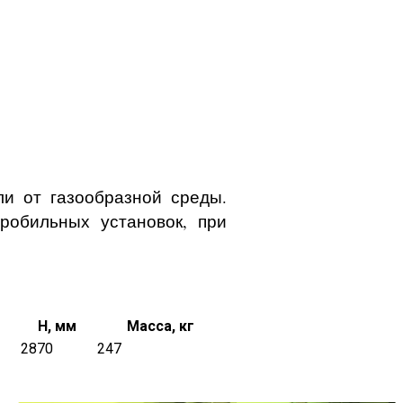
ли от газообразной среды.
робильных установок, при
м
Н, мм
Масса, кг
2870
247