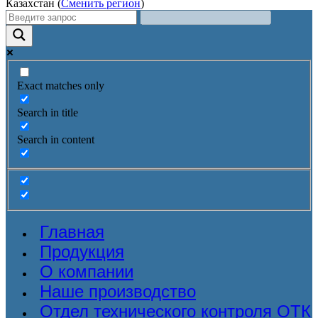
Казахстан (
Сменить регион
)
Exact matches only
Search in title
Search in content
Главная
Продукция
О компании
Наше производство
Отдел технического контроля ОТК