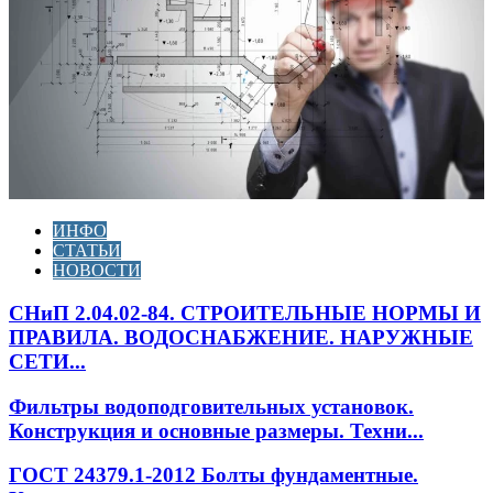
ИНФО
СТАТЬИ
НОВОСТИ
СНиП 2.04.02-84. СТРОИТЕЛЬНЫЕ НОРМЫ И
ПРАВИЛА. ВОДОСНАБЖЕНИЕ. НАРУЖНЫЕ
СЕТИ...
Фильтры водоподговительных установок.
Конструкция и основные размеры. Техни...
ГОСТ 24379.1-2012 Болты фундаментные.