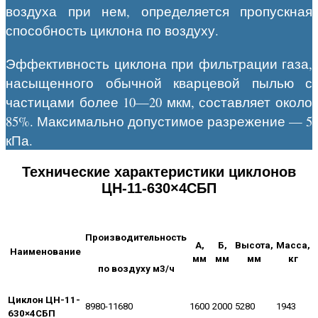
воздуха при нем, определяется пропускная
способность циклона по воздуху.
Эффективность циклона при фильтрации газа,
насыщенного обычной кварцевой пылью с
частицами более 10—20 мкм, составляет около
85%. Максимально допустимое разрежение — 5
кПа.
Технические характеристики циклонов
ЦН-11-630×4СБП
Производительность
А,
Б,
Высота,
Масса,
Наименование
мм
мм
мм
кг
по воздуху м3/ч
Циклон ЦН-11-
8980-11680
1600
2000
5280
1943
630×4СБП