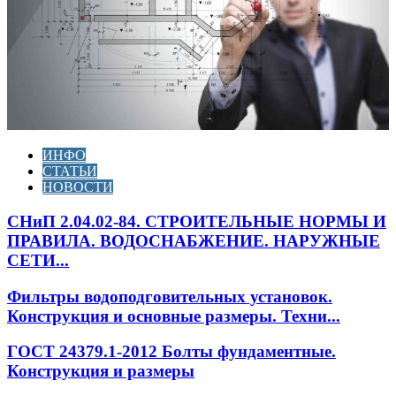
ИНФО
СТАТЬИ
НОВОСТИ
СНиП 2.04.02-84. СТРОИТЕЛЬНЫЕ НОРМЫ И
ПРАВИЛА. ВОДОСНАБЖЕНИЕ. НАРУЖНЫЕ
СЕТИ...
Фильтры водоподговительных установок.
Конструкция и основные размеры. Техни...
ГОСТ 24379.1-2012 Болты фундаментные.
Конструкция и размеры