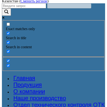
Казахстан (
Сменить регион
)
Exact matches only
Search in title
Search in content
Главная
Продукция
О компании
Наше производство
Отдел технического контроля ОТК