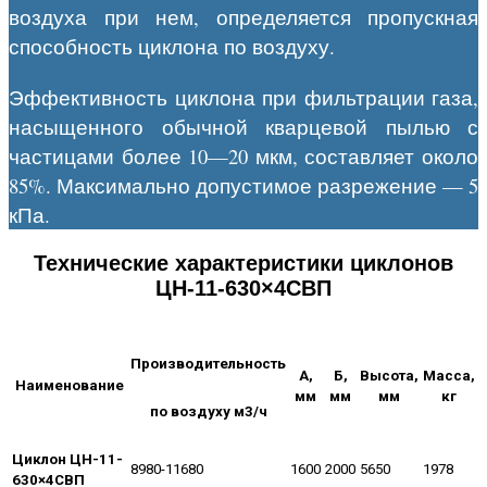
воздуха при нем, определяется пропускная
способность циклона по воздуху.
Эффективность циклона при фильтрации газа,
насыщенного обычной кварцевой пылью с
частицами более 10—20 мкм, составляет около
85%. Максимально допустимое разрежение — 5
кПа.
Технические характеристики циклонов
ЦН-11-630×4СВП
Производительность
А,
Б,
Высота,
Масса,
Наименование
мм
мм
мм
кг
по воздуху м3/ч
Циклон ЦН-11-
8980-11680
1600
2000
5650
1978
630×4СВП