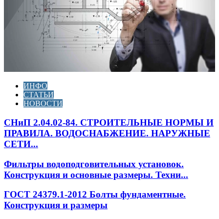
ИНФО
СТАТЬИ
НОВОСТИ
СНиП 2.04.02-84. СТРОИТЕЛЬНЫЕ НОРМЫ И
ПРАВИЛА. ВОДОСНАБЖЕНИЕ. НАРУЖНЫЕ
СЕТИ...
Фильтры водоподговительных установок.
Конструкция и основные размеры. Техни...
ГОСТ 24379.1-2012 Болты фундаментные.
Конструкция и размеры