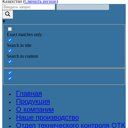
Казахстан (
Сменить регион
)
Exact matches only
Search in title
Search in content
Главная
Продукция
О компании
Наше производство
Отдел технического контроля ОТК