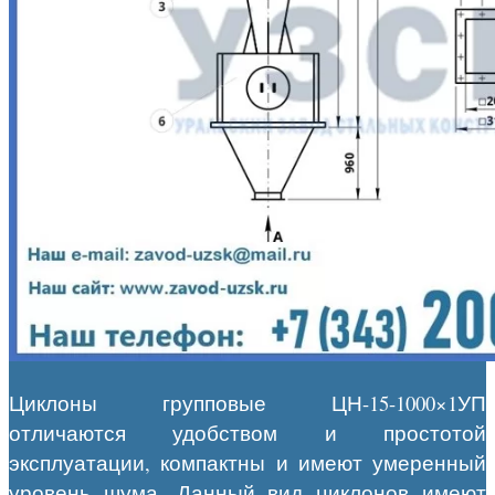
Циклоны групповые ЦН-15-1000×1УП
отличаются удобством и простотой
эксплуатации, компактны и имеют умеренный
уровень шума. Данный вид циклонов имеют