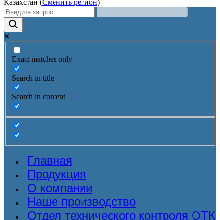
Казахстан (
Сменить регион
)
Exact matches only
Search in title
Search in content
Главная
Продукция
О компании
Наше производство
Отдел технического контроля ОТК