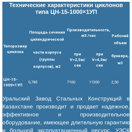
Технические характеристики циклонов
типа ЦН-15-1000×1УП
Производительность,
Площадь сечения
м3 /час
Рабочий
цилиндрической
объем
Типоразмер
циклона
части корпуса
при
при
бункера,
(группы
V=2,5м/
V=4,0м/
м3
сек
сек
корпусов), м2
ЦН-15-
0,785
7100
11300
2,50
1000×1УП
Уральский Завод Стальных Конструкций в
Казахстане производит и продает надежное,
эффективное и производительное
оборудование, имеющее длительную гарантию
и большой эксплуатационный ресурс. УЗСК