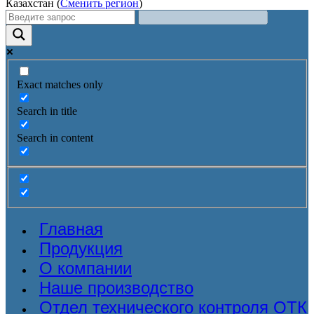
Казахстан (
Сменить регион
)
Exact matches only
Search in title
Search in content
Главная
Продукция
О компании
Наше производство
Отдел технического контроля ОТК