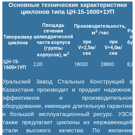
Основные технические характеристики
циклонов типа ЦН-15-1600×1УП
Площадь
Производительность,
сечения
Ра
3
м
/час
цилиндрической
о
Типоразмер
при
при
части корпуса
бун
циклона
V=2,5м/
V=4,0м/
(группы
сек
сек
2
корпусов), м
ЦН-15-
2,00
18000
28800
8,2
1600×1УП
Уральский Завод Стальных Конструкций в
Казахстане производит и продает надежное,
эффективное и производительное
оборудование, имеющее длительную гарантию
и большой эксплуатационный ресурс. УЗСК
также предлагает циклоны из нержавеющей
стали высокого качества. По желанию