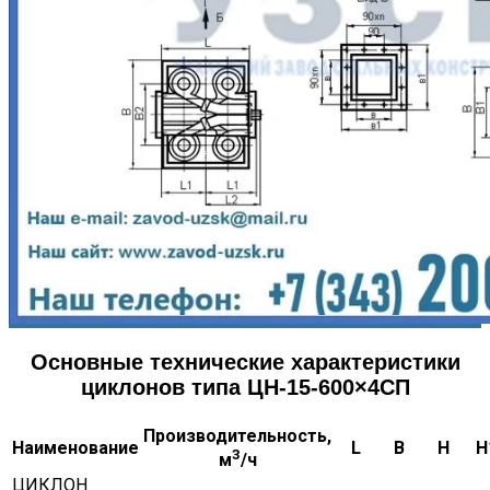
Основные технические характеристики
циклонов типа ЦН-15-600×4СП
Производительность,
Наименование
L
B
H
H
3
м
/ч
ЦИКЛОН