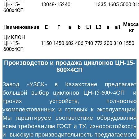
ЦН-15-
13048-15240
1335
1605
5000
31
600х4СП
Масса
Наименование
Е
F
a
b
L1
L3
в
в1
кг
ЦИКЛОН
ЦН-15-
1150
1450
682
406
740
772
200
310
1550
600х4СП
Производство и продажа циклонов ЦН-15-
600×4СП
Завод «УЗСК» в Казахстане предлагает
большой выбор циклонов ЦН-15-600×4СП и
прочих устройств, полностью
укомплектованных и готовых к эксплуатации.
Мы гарантируем соответствие оборудования
всем требованиям ГОСТ и ТУ, износостойкость
и высокую производительность предлагаемого