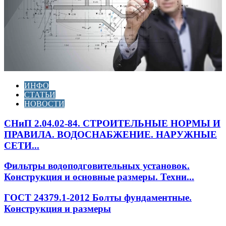
ИНФО
СТАТЬИ
НОВОСТИ
СНиП 2.04.02-84. СТРОИТЕЛЬНЫЕ НОРМЫ И
ПРАВИЛА. ВОДОСНАБЖЕНИЕ. НАРУЖНЫЕ
СЕТИ...
Фильтры водоподговительных установок.
Конструкция и основные размеры. Техни...
ГОСТ 24379.1-2012 Болты фундаментные.
Конструкция и размеры