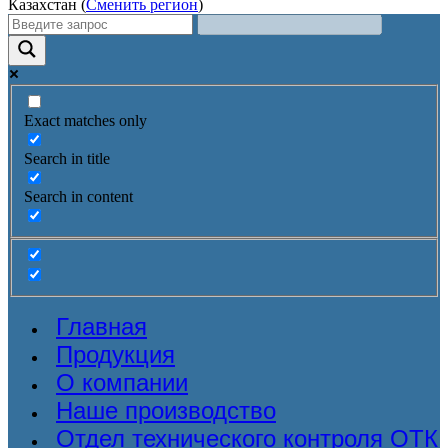
Казахстан (
Сменить регион
)
Exact matches only
Search in title
Search in content
Главная
Продукция
О компании
Наше производство
Отдел технического контроля ОТК