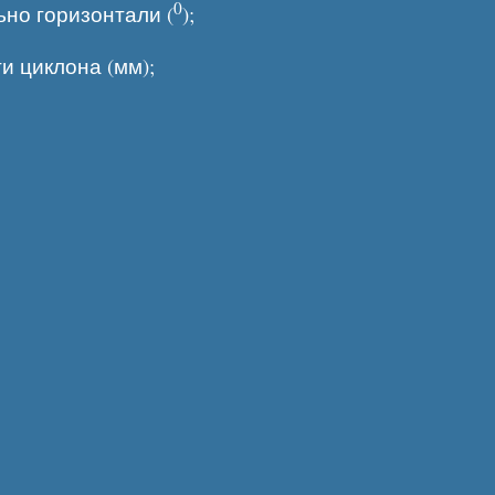
0
ьно горизонтали (
);
и циклона (мм);