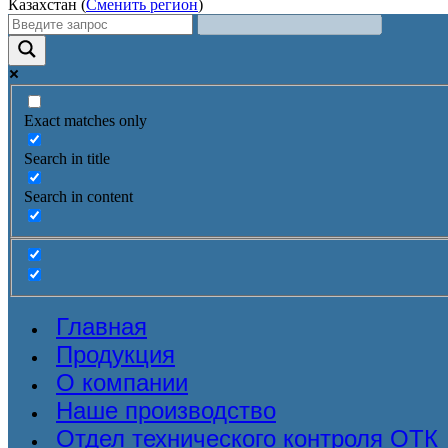
Казахстан (
Сменить регион
)
Exact matches only
Search in title
Search in content
Главная
Продукция
О компании
Наше производство
Отдел технического контроля ОТК