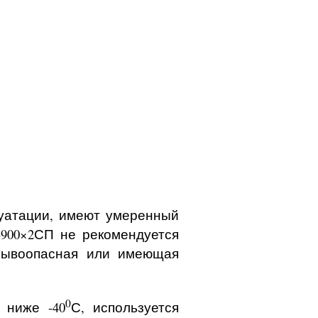
луатации, имеют умеренный
-900×2СП не рекомендуется
зрывоопасная или имеющая
0
 ниже -40
С, используется