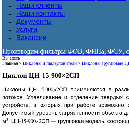
Наши клиенты
Наши контакты
Документы
Услуги
Вакансии
Производим фильтры ФОВ, ФИПа, ФСУ, со
Вы здесь
Главная
>
Циклоны и пылеуловители
>
Циклоны групповые Ц
Циклон ЦН-15-900×2СП
Циклоны ЦН-15-900×2СП применяются в разл
потоков. Улавливание и отделение твердых 
устройств, в которых при работе возможно 
Допустимый уровень загрязненности объекта дл
3
м
. ЦН-15-900×2СП — групповая модель, состоящ