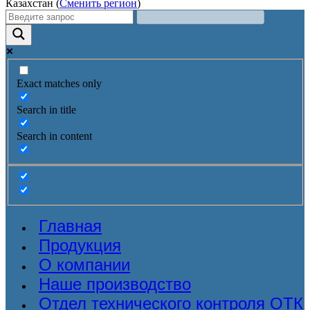
Казахстан (
Сменить регион
)
Exact matches only
Search in title
Search in content
Главная
Продукция
О компании
Наше производство
Отдел технического контроля ОТК