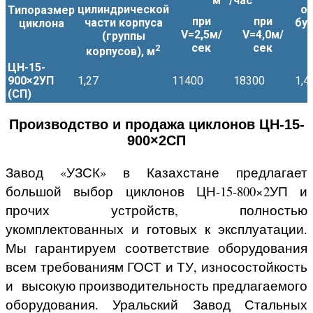
м
/час
цилиндрической
о
Типоразмер
при
при
части корпуса
бун
циклона
V=2,5м/
V=4,0м/
(группы
сек
сек
2
корпусов), м
ЦН-15-
900×2УП
1,27
11400
18300
1,4
(СП)
Производство и продажа циклонов ЦН-15-
900×2СП
Завод «УЗСК» в Казахстане предлагает
большой выбор циклонов ЦН-15-800×2УП и
прочих устройств, полностью
укомплектованных и готовых к эксплуатации.
Мы гарантируем соответствие оборудования
всем требованиям ГОСТ и ТУ, износостойкость
и высокую производительность предлагаемого
оборудования. Уральский Завод Стальных