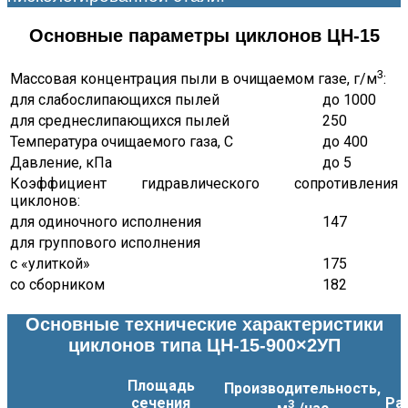
Основные параметры циклонов ЦН-15
3
Массовая концентрация пыли в очищаемом газе, г/м
:
для слабослипающихся пылей
до 1000
для среднеслипающихся пылей
250
Температура очищаемого газа, С
до 400
Давление, кПа
до 5
Коэффициент гидравлического сопротивления
циклонов:
для одиночного исполнения
147
для группового исполнения
с «улиткой»
175
со сборником
182
Основные технические характеристики
циклонов типа ЦН-15-900×2УП
Площадь
Производительность,
сечения
Ра
3