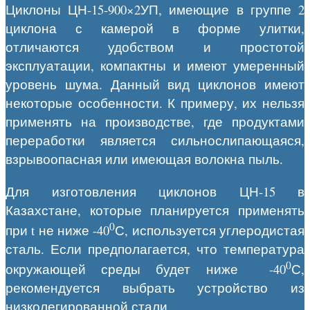
Циклоны ЦН-15-900×2УП, имеющие в группе 2
циклона с камерой в форме улитки,
отличаются удобством и простотой
эксплуатации, компактны и имеют умеренный
уровень шума. Данный вид циклонов имеют
некоторые особенности. К примеру, их нельзя
применять на производстве, где продуктами
переработки является сильнослипающаяся,
взрывоопасная или имеющая волокна пыль.
Для изготовления циклонов ЦН-15 в
Казахстане, которые планируется применять
0
при t не ниже -40
С, используется углеродистая
сталь. Если предполагается, что температура
0
окружающей среды будет ниже -40
С,
рекомендуется выбрать устройство из
низколегированной стали.