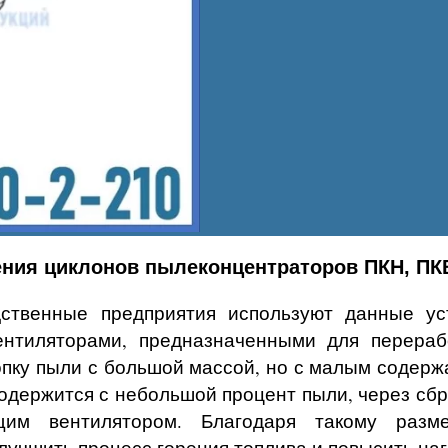
ния циклонов пылеконцентраторов ПКН, ПКВ
дственные предприятия используют данные ус
нтиляторами, предназначенными для перераб
опку пыли с большой массой, но с малым содерж
содержится с небольшой процент пыли, через сб
щим вентилятором. Благодаря такому разм
лучшить процесс горения топлива и повысить наг