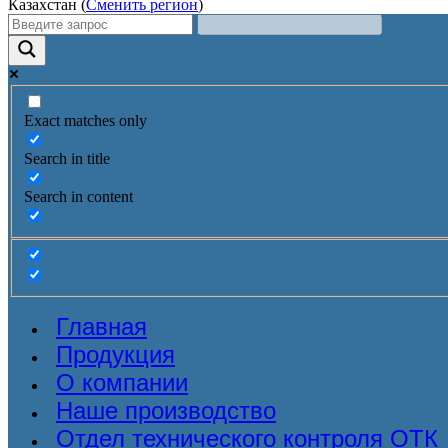
Казахстан (
Сменить регион
)
Exact matches only
Search in title
Search in content
Главная
Продукция
О компании
Наше производство
Отдел технического контроля ОТК