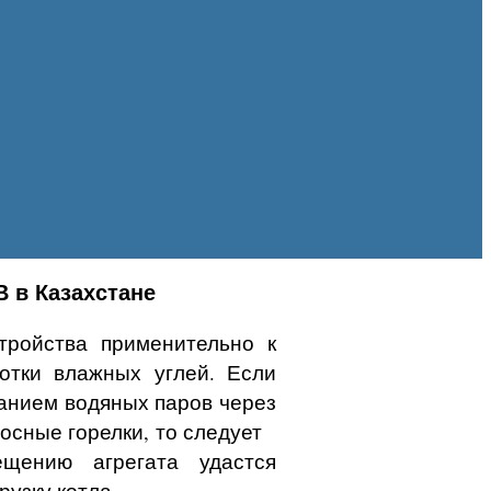
 в Казахстане
тройства применительно к
отки влажных углей. Если
анием водяных паров через
росные горелки, то следует
ещению агрегата удастся
рузку котла.