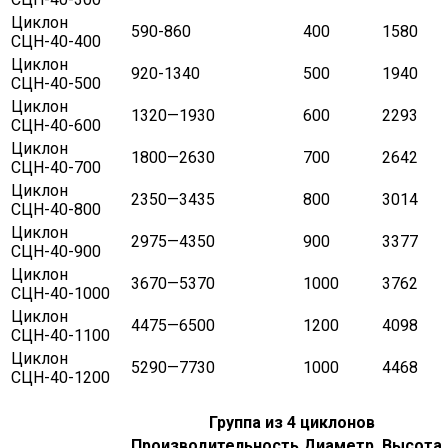
Циклон
590-860
400
1580
СЦН-40-400
Циклон
920-1340
500
1940
СЦН-40-500
Циклон
1320—1930
600
2293
СЦН-40-600
Циклон
1800—2630
700
2642
СЦН-40-700
Циклон
2350—3435
800
3014
СЦН-40-800
Циклон
2975—4350
900
3377
СЦН-40-900
Циклон
3670—5370
1000
3762
СЦН-40-1000
Циклон
4475—6500
1200
4098
СЦН-40-1100
Циклон
5290—7730
1000
4468
СЦН-40-1200
Группа из 4 циклонов
Производительность
Диаметр,
Высота,