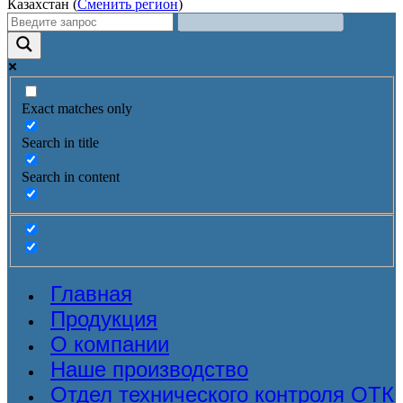
Казахстан (
Сменить регион
)
Exact matches only
Search in title
Search in content
Главная
Продукция
О компании
Наше производство
Отдел технического контроля ОТК