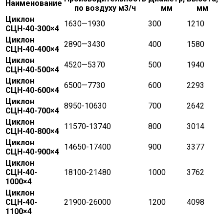
Наименование
по воздуху м3/ч
мм
мм
Циклон
1630—1930
300
1210
СЦН-40-300×4
Циклон
2890—3430
400
1580
СЦН-40-400×4
Циклон
4520—5370
500
1940
СЦН-40-500×4
Циклон
6500—7730
600
2293
СЦН-40-600×4
Циклон
8950-10630
700
2642
СЦН-40-700×4
Циклон
11570-13740
800
3014
СЦН-40-800×4
Циклон
14650-17400
900
3377
СЦН-40-900×4
Циклон
СЦН-40-
18100-21480
1000
3762
1000×4
Циклон
СЦН-40-
21900-26000
1200
4098
1100×4