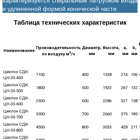
характеризуется спиральным патрубком входа
и удлиненной формой конической части.
Таблица технических характеристик
Производительность
Диаметр,
Высота,
а,
b,
Наименование
3
мм
мм
мм
мм
по воздуху м
/ч
Циклон СДК-
1100
400
1538
214
106
ЦН-33-400
Циклон СДК-
1800
500
1923
267
132
ЦН-33-500
Циклон СДК-
2500
600
2286
321
158
ЦН-33-600
Циклон СДК-
3500
700
2660
375
185
ЦН-33-700
Циклон СДК-
4500
800
3033
428
211
ЦН-33-800
Циклон СДК-