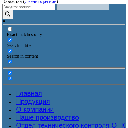
Казахстан (
Сменить регион
)
Exact matches only
Search in title
Search in content
Главная
Продукция
О компании
Наше производство
Отдел технического контроля ОТК