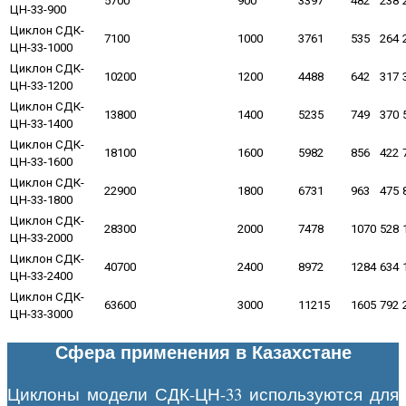
5700
900
3397
482
238
ЦН-33-900
Циклон СДК-
7100
1000
3761
535
264
ЦН-33-1000
Циклон СДК-
10200
1200
4488
642
317
ЦН-33-1200
Циклон СДК-
13800
1400
5235
749
370
ЦН-33-1400
Циклон СДК-
18100
1600
5982
856
422
ЦН-33-1600
Циклон СДК-
22900
1800
6731
963
475
ЦН-33-1800
Циклон СДК-
28300
2000
7478
1070
528
ЦН-33-2000
Циклон СДК-
40700
2400
8972
1284
634
ЦН-33-2400
Циклон СДК-
63600
3000
11215
1605
792
ЦН-33-3000
Сфера применения в Казахстане
Циклоны модели СДК-ЦН-33 используются для