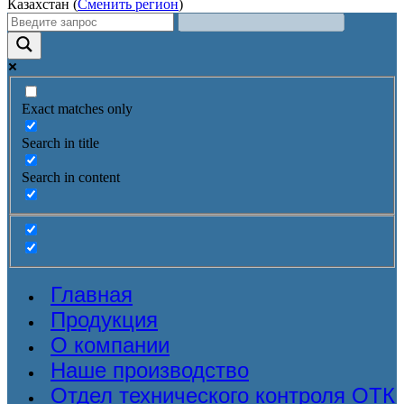
Казахстан (
Сменить регион
)
Exact matches only
Search in title
Search in content
Главная
Продукция
О компании
Наше производство
Отдел технического контроля ОТК