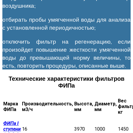
воздушника;
отбирать пробы умягченной воды для анализа
с установленной периодичностью;
отключить фильтр на регенерацию, если
произойдет повышение жесткости умягченной
воды до превышающей норму величины, то
есть, повторить процедуры, описанные выше.
Технические характеристики фильтров
ФИПа
Вес
Марка
Производительность,
Высота,
Диаметр,
фильт
ФИПа
м3/ч
мм
мм
кг
ФИПа I
ступени
16
3970
1000
1450