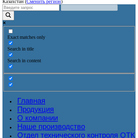
Казахстан (
Сменить регион
)
Exact matches only
Search in title
Search in content
Главная
Продукция
О компании
Наше производство
Отдел технического контроля ОТК