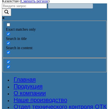
Казахстан (
Сменить регион
)
Exact matches only
Search in title
Search in content
Главная
Продукция
О компании
Наше производство
Отдел технического контроля ОТК