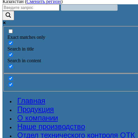
Казахстан (
Сменить регион
)
Exact matches only
Search in title
Search in content
Главная
Продукция
О компании
Наше производство
Отдел технического контроля ОТК