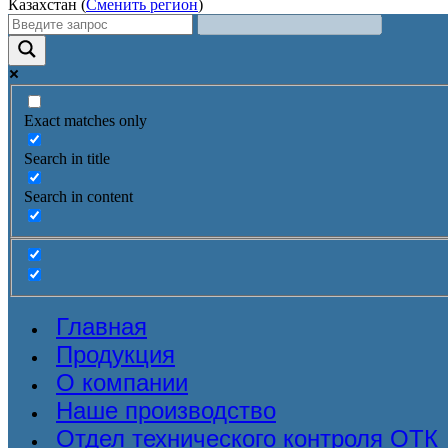
Казахстан (
Сменить регион
)
Exact matches only
Search in title
Search in content
Главная
Продукция
О компании
Наше производство
Отдел технического контроля ОТК