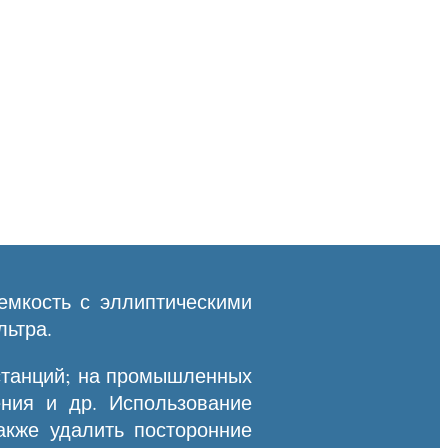
емкость с эллиптическими
льтра.
останций; на промышленных
ния и др. Использование
акже удалить посторонние