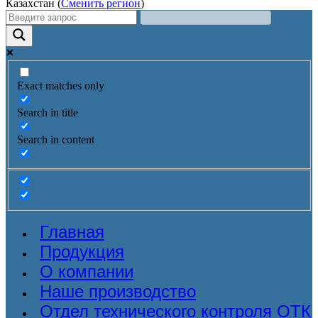
Казахстан (
Сменить регион
)
Exact matches only
Search in title
Search in content
Главная
Продукция
О компании
Наше производство
Отдел технического контроля ОТК