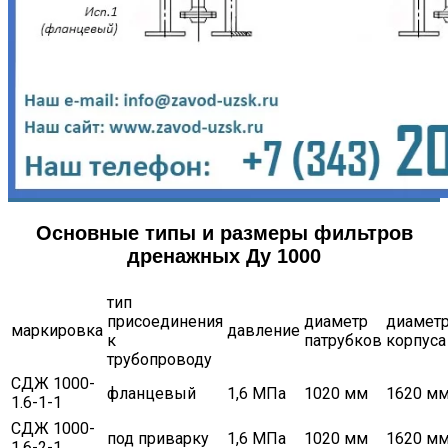
Основные типы и размеры фильтров
дренажных Ду 1000
тип
присоединения
диаметр
диамет
маркировка
давление
к
патрубков
корпуса
трубопроводу
СДЖ 1000-
фланцевый
1,6 МПа
1020 мм
1620 м
1.6-1-1
СДЖ 1000-
под приварку
1,6 МПа
1020 мм
1620 м
1.6-2-1