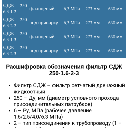
СДЖ 250-
фланцевый
6,3 МПа
273 мм
630 мм
6.3-1-2
СДЖ 250-
под приварку
6,3 МПа
273 мм
630 мм
6.3-2-2
СДЖ 250-
фланцевый
6,3 МПа
273 мм
630 мм
6.3-1-3
СДЖ 250-
под приварку
6,3 МПа
273 мм
630 мм
6.3-2-3
Расшифровка обозначения фильтр СДЖ
250-1.6-2-3
Фильтр СДЖ – фильтр сетчатый дренажный
жидкостный
250 – Ду, мм (диаметр условного прохода
присоединительных патрубков)
6 – Ру, МПа (рабочее давление
1.6/2.5/4.0/6.3 МПа)
2 – тип присоединения к трубопроводу (1 –