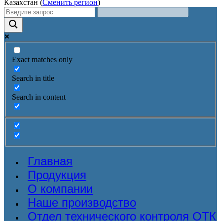
Казахстан (
Сменить регион
)
Exact matches only
Search in title
Search in content
Главная
Продукция
О компании
Наше производство
Отдел технического контроля ОТК