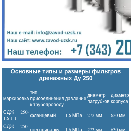
Основные типы и размеры фильтров
дренажных Ду 250
тип
диаметр
диаметр
маркировка
присоединения
давление
патрубков
корпуса
к трубопроводу
СДЖ 250-
фланцевый
1,6 МПа
273 мм
630 мм
1.6-1-1
СДЖ 250-
под приварку
1,6 МПа
273 мм
630 мм