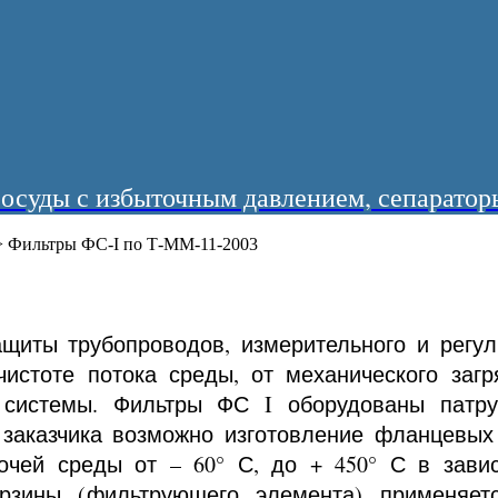
суды с избыточным давлением, сепараторы
>
Фильтры ФС-I по Т-ММ-11-2003
щиты трубопроводов, измерительного и регу
истоте потока среды, от механического заг
е системы. Фильтры ФС I оборудованы патр
 заказчика возможно изготовление фланцевых
бочей среды от – 60° С, до + 450° С в зави
орзины (фильтрующего элемента) применяет