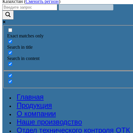
Казахстан (
Сменить регион
)
Exact matches only
Search in title
Search in content
Главная
Продукция
О компании
Наше производство
Отдел технического контроля ОТК