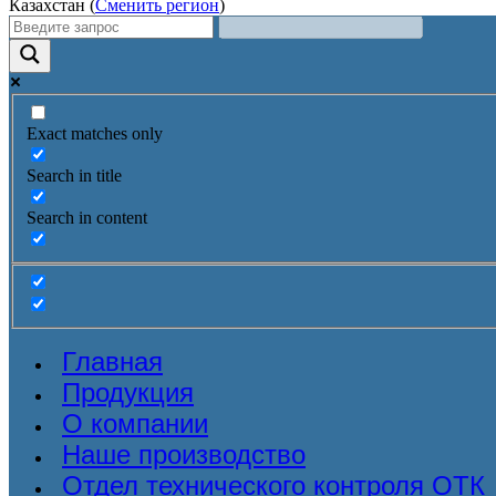
Казахстан (
Сменить регион
)
Exact matches only
Search in title
Search in content
Главная
Продукция
О компании
Наше производство
Отдел технического контроля ОТК