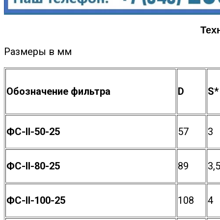
Тех
Размеры в мм
Обозначение фильтра
D
S*
ФС-II-50-25
57
3
ФС-II-80-25
89
3,
ФС-II-100-25
108
4