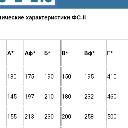
нические характеристики ФС-II
A*
Аф*
Б*
B*
Вф*
Г*
130
175
190
150
195
410
5
145
197
210
180
232
460
155
213
230
200
258
500