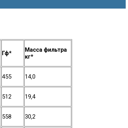
Масса фильтра
Гф*
кг*
455
14,0
512
19,4
558
30,2