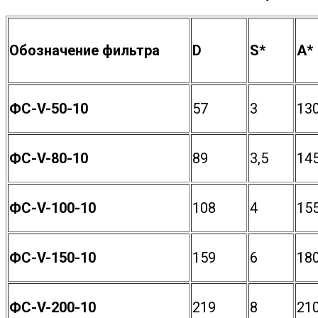
Обозначение фильтра
D
S*
A*
ФС-V-50-10
57
3
13
ФС-V-80-10
89
3,5
14
ФС-V-100-10
108
4
15
ФС-V-150-10
159
6
18
ФС-V-200-10
219
8
21