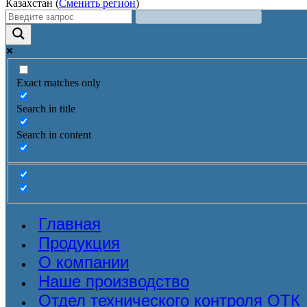
Казахстан (
Сменить регион
)
Exact matches only
Search in title
Search in content
Главная
Продукция
О компании
Наше производство
Отдел технического контроля ОТК