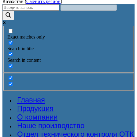
Казахстан (
Сменить регион
)
Exact matches only
Search in title
Search in content
Главная
Продукция
О компании
Наше производство
Отдел технического контроля ОТК