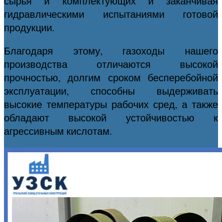
сырья и комплектующих и заканчивая
гидравлическими испытаниями готовой
продукции.
Благодаря этому, газоходы нашего
производства отличаются высокой
прочностью, долгим сроком бесперебойной
эксплуатации, способны выдерживать
высокие температуры рабочих сред, а также
обладают высокой устойчивостью к
агрессивным кислотам.