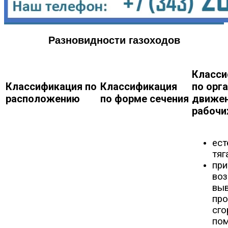
Разновидности газоходов
Класси
Классификация по
Классификация
по орг
расположению
по форме сечения
движе
рабочи
ест
тяг
при
воз
вы
про
сго
по