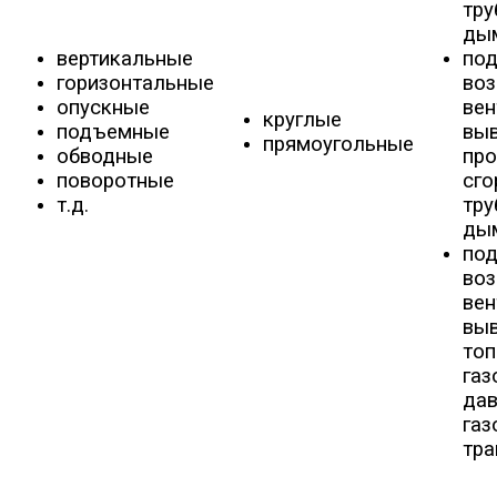
тру
ды
вертикальные
под
горизонтальные
воз
опускные
вен
круглые
подъемные
вы
прямоугольные
обводные
про
поворотные
сго
т.д.
тру
ды
под
воз
вен
вы
то
газ
дав
газ
тра