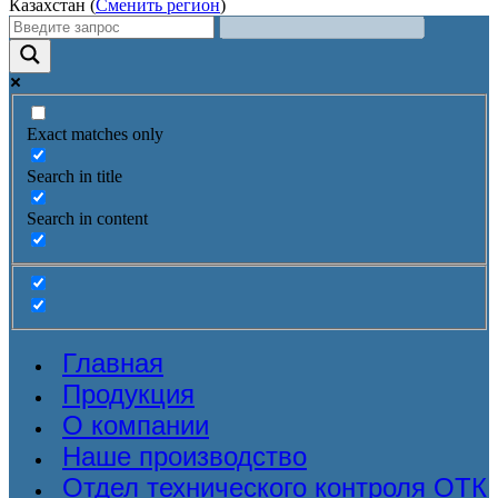
Казахстан (
Сменить регион
)
Exact matches only
Search in title
Search in content
Главная
Продукция
О компании
Наше производство
Отдел технического контроля ОТК