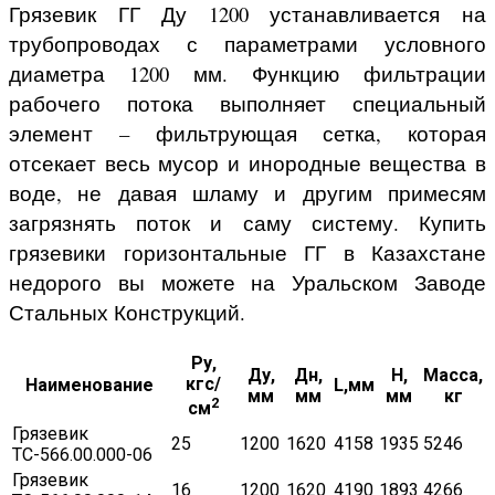
Грязевик ГГ Ду 1200 устанавливается на
трубопроводах с параметрами условного
диаметра 1200 мм. Функцию фильтрации
рабочего потока выполняет специальный
элемент – фильтрующая сетка, которая
отсекает весь мусор и инородные вещества в
воде, не давая шламу и другим примесям
загрязнять поток и саму систему. Купить
грязевики горизонтальные ГГ в Казахстане
недорого вы можете на Уральском Заводе
Стальных Конструкций.
Ру,
Ду,
Дн,
H,
Масса,
кгс/
Наименование
L,мм
мм
мм
мм
кг
2
см
Грязевик
25
1200
1620
4158
1935
5246
ТС-566.00.000-06
Грязевик
16
1200
1620
4190
1893
4266