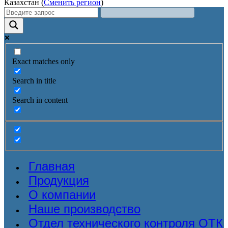
Казахстан (
Сменить регион
)
Exact matches only
Search in title
Search in content
Главная
Продукция
О компании
Наше производство
Отдел технического контроля ОТК