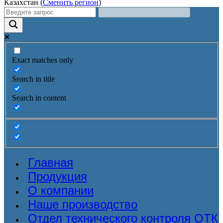
Казахстан (
Сменить регион
)
Exact matches only
Search in title
Search in content
Главная
Продукция
О компании
Наше производство
Отдел технического контроля ОТК