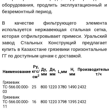
оборудования, продлить эксплуатационный и
безремонтный период.
В качестве фильтрующего элемента
используется нержавеющая стальная сетка,
которая отфильтровывает примеси. Уральский
завод Стальных Конструкций предлагает
купить в Казахстане грязевики горизонтальные
ГГ по доступным ценам с доставкой.
Ру,
Ду,
Дн,
H,
Производительн
кгс/
Наименование
L,мм
мм
мм
мм
т/ч
2
см
Грязевик
ТС-566.00.000-
25
800
1220
3780
1490
2432
03
Грязевик
ТС-566.00.000-
16
800
1220
3798
1395
2432
11