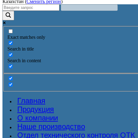
Казахстан (
Сменить регион
)
Exact matches only
Search in title
Search in content
Главная
Продукция
О компании
Наше производство
Отдел технического контроля ОТК