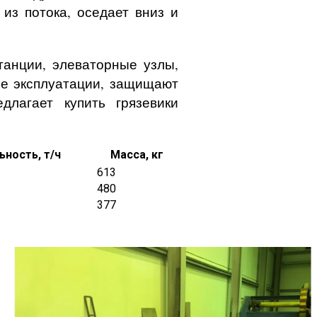
 из потока, оседает вниз и
танции, элеваторные узлы,
ее эксплуатации, защищают
лагает купить грязевики
ность, т/ч
Масса, кг
613
480
377