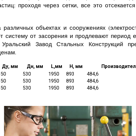
стиц: проходя через сетки, все это отсекается
а различных объектах и сооружениях (электрос
т систему от засорения и продлевают период 
Уральский Завод Стальных Конструкций пред
ценам.
Ду, мм
Дн, мм
L,мм
H, мм
Производитель
350
530
1950
893
484,6
350
530
1950
893
484,6
350
530
1950
893
484,6