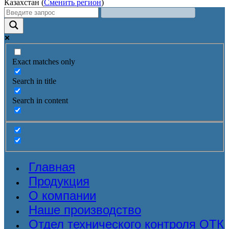
Казахстан (
Сменить регион
)
Exact matches only
Search in title
Search in content
Главная
Продукция
О компании
Наше производство
Отдел технического контроля ОТК