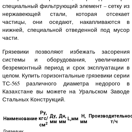
специальный фильтрующий элемент – сетку из
нержавеющей стали, которая отсекает
частицы, они оседают, накапливаются в
нижней, специальной отведенной под мусор
части.
Грязевики позволяют избежать засорения
системы и оборудования, увеличивают
безремонтный период и срок эксплуатации в
целом. Купить горизонтальные грязевики серии
ТС-565 различного диаметра недорого в
Казахстане вы можете на Уральском Заводе
Стальных Конструкций.
Ру,
Ду,
Дн,
H,
Производительнос
кгс/
Наименование
L,мм
мм
мм
мм
т/ч
2
см
Грязевик