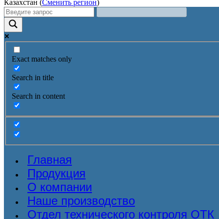
Казахстан (
Сменить регион
)
Exact matches only
Search in title
Search in content
Главная
Продукция
О компании
Наше производство
Отдел технического контроля ОТК