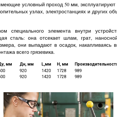
имеющие условный проход 50 мм, эксплуатируют
опительных узлах, электростанциях и других объ
вом специального элемента внутри устройс
ая сталь: она отсекает шлам, грат, наносной
мера, они выпадают в осадок, накапливаясь вн
нтажа всего грязевика.
Ду, мм
Дн, мм
L,мм
H, мм
Производительность
500
920
1420
1728
989
500
920
1420
1728
989