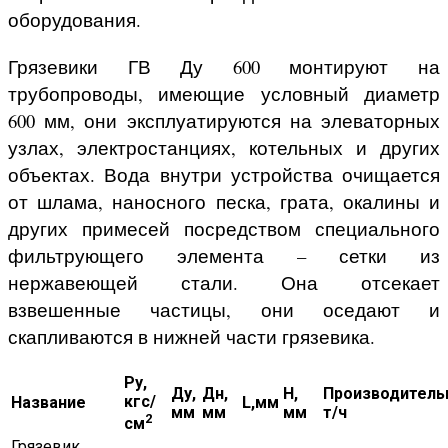
оборудования.
Грязевики ГВ Ду 600 монтируют на
трубопроводы, имеющие условный диаметр
600 мм, они эксплуатируются на элеваторных
узлах, электростанциях, котельных и других
объектах. Вода внутри устройства очищается
от шлама, наносного песка, грата, окалины и
других примесей посредством специального
фильтрующего элемента – сетки из
нержавеющей стали. Она отсекает
взвешенные частицы, они оседают и
скапливаются в нижней части грязевика.
Ру,
Ду,
Дн,
H,
Производитель
кгс/
Название
L,мм
мм
мм
мм
т/ч
2
см
Грязевик