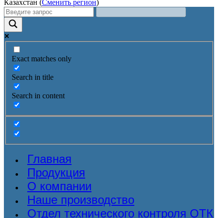
Казахстан (
Сменить регион
)
Exact matches only
Search in title
Search in content
Главная
Продукция
О компании
Наше производство
Отдел технического контроля ОТК