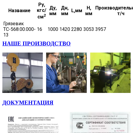
Ру,
Ду,
Дн,
H,
Производительн
кгс/
Название
L,мм
мм
мм
мм
т/ч
2
см
Грязевик
ТС-568.00.000-
16
1000
1420
2280
3053
3957
13
НАШЕ ПРОИЗВОДСТВО
ДОКУМЕНТАЦИЯ