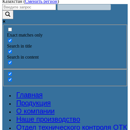
Казахстан (
Сменить регион
)
Exact matches only
Search in title
Search in content
Главная
Продукция
О компании
Наше производство
Отдел технического контроля ОТК