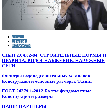
ИНФО
СТАТЬИ
НОВОСТИ
СНиП 2.04.02-84. СТРОИТЕЛЬНЫЕ НОРМЫ И
ПРАВИЛА. ВОДОСНАБЖЕНИЕ. НАРУЖНЫЕ
СЕТИ...
Фильтры водоподговительных установок.
Конструкция и основные размеры. Техни...
ГОСТ 24379.1-2012 Болты фундаментные.
Конструкция и размеры
НАШИ ПАРТНЕРЫ